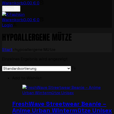
Warenkorb
0,00
€
0
Menü
Warenkorb
0,00
€
0
Login
HYPOALLERGENE MÜTZE
Start
hypoallergene Mütze
Einzelnes Ergebnis wird angezeigt
Add to Wishlist
FreshWave Streetwear Beanie –
Anime Urban Wintermütze Unisex