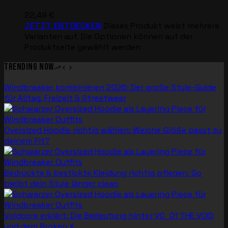
22,49
€
JETZT ENTDECKEN
Dieses Produkt weist mehrere
Varianten auf. Die Optionen können auf der
Produktseite gewählt werden
Trending now
Windbreaker kombinieren 2026: Der große Style-Guide
für Alltag, Freizeit & Streetwear
Oversized Hoodie richtig wählen: Welche Größe passt zu
deinem Fit?
Bedruckte & bestickte Kleidung richtig pflegen: So
bleibt dein Style länger clean
Voidcore erklärt: Die Bedeutung hinter VC_01 THE VOID
und dem Broken X