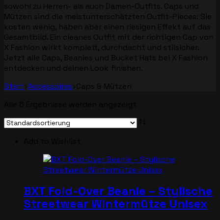
sowohl zu Herren- als auch Damen-Outfits. Caps und
Mützen sind die meistunterschätzten Outfit-Pieces: Sie
kosten wenig, haben aber einen riesigen Effekt auf das
Gesamtbild. Ein cleanes Outfit mit der richtigen Cap von
X Fashion wirkt komplett, durchdacht und stilsicher.
Jetzt alle Caps, Beanies und Bucket Hats bei X Fashion
entdecken und deinen Look finishen.
Start
Accessoires
Caps & Mützen
Alle 6 Ergebnisse werden angezeigt
Add to Wishlist
BXT Fold-Over Beanie – Stylische
Streetwear Wintermütze Unisex