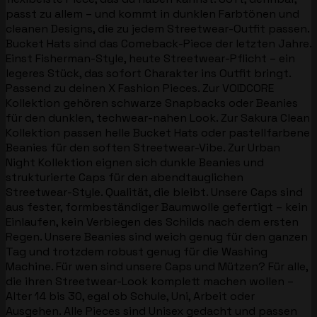
passt zu allem – und kommt in dunklen Farbtönen und
cleanen Designs, die zu jedem Streetwear-Outfit passen.
Bucket Hats sind das Comeback-Piece der letzten Jahre.
Einst Fisherman-Style, heute Streetwear-Pflicht – ein
legeres Stück, das sofort Charakter ins Outfit bringt.
Passend zu deinen X Fashion Pieces. Zur VOIDCORE
Kollektion gehören schwarze Snapbacks oder Beanies
für den dunklen, techwear-nahen Look. Zur Sakura Clean
Kollektion passen helle Bucket Hats oder pastellfarbene
Beanies für den soften Streetwear-Vibe. Zur Urban
Night Kollektion eignen sich dunkle Beanies und
strukturierte Caps für den abendtauglichen
Streetwear-Style. Qualität, die bleibt. Unsere Caps sind
aus fester, formbeständiger Baumwolle gefertigt – kein
Einlaufen, kein Verbiegen des Schilds nach dem ersten
Regen. Unsere Beanies sind weich genug für den ganzen
Tag und trotzdem robust genug für die Washing
Machine. Für wen sind unsere Caps und Mützen? Für alle,
die ihren Streetwear-Look komplett machen wollen –
Alter 14 bis 30, egal ob Schule, Uni, Arbeit oder
Ausgehen. Alle Pieces sind Unisex gedacht und passen