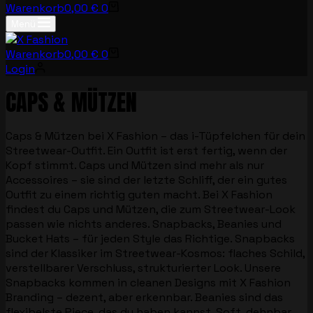
Warenkorb
0,00
€
0
Menü
Warenkorb
0,00
€
0
Login
CAPS & MÜTZEN
Caps & Mützen bei X Fashion – das i-Tüpfelchen für dein
Streetwear-Outfit. Ein Outfit ist erst fertig, wenn der
Kopf stimmt. Caps und Mützen sind mehr als nur
Accessoires – sie sind der letzte Schliff, der ein gutes
Outfit zu einem richtig guten macht. Bei X Fashion
findest du Caps und Mützen, die zum Streetwear-Look
passen wie nichts anderes. Snapbacks, Beanies und
Bucket Hats – für jeden Style das Richtige. Snapbacks
sind der Klassiker im Streetwear-Kosmos: flaches Schild,
verstellbarer Verschluss, strukturierter Look. Unsere
Snapbacks kommen in cleanen Designs mit X Fashion
Branding – dezent, aber erkennbar. Beanies sind das
flexibelste Piece, das du haben kannst. Soft, dehnbar,