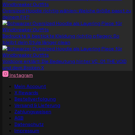
Oversized Hoodie richtig wählen: Welche Größe passt zu
deinem Fit?
Bedruckte & bestickte Kleidung richtig pflegen: So
bleibt dein Style länger clean
Voidcore erklärt: Die Bedeutung hinter VC_01 THE VOID
und dem Broken X
Instagram
Mein Account
X Rewards
Bestellverfolgung
Versand & Lieferung
Zahlungsweisen
AGB
Datenschutz
Impressum